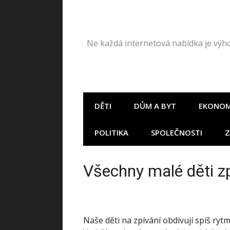
Přeskočit
na
obsah
Ne každá internetová nabídka je výhod
DĚTI
DŮM A BYT
EKONOM
POLITIKA
SPOLEČNOSTI
Z
Všechny malé děti zp
Naše děti na zpívání obdivují spíš rytm