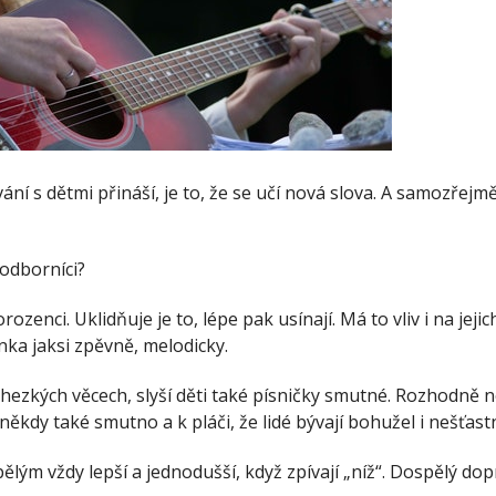
ní s dětmi přináší, je to, že se učí nová slova. A samozřejm
 odborníci?
ozenci. Uklidňuje je to, lépe pak usínají. Má to vliv i na jej
ka jaksi zpěvně, melodicky.
 a hezkých věcech, slyší děti také písničky smutné. Rozhodn
je někdy také smutno a k pláči, že lidé bývají bohužel i nešťa
spělým vždy lepší a jednodušší, když zpívají „níž“. Dospělý do