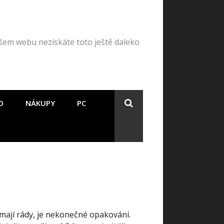
našem webu nezískáte toto ještě daleko
O
NÁKUPY
PC
o mají rády, je nekonečné opakování.