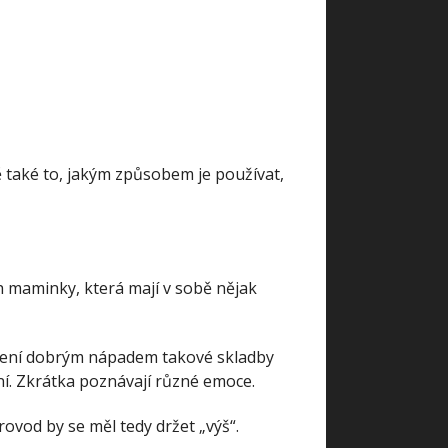
ě také to, jakým způsobem je používat,
ich maminky, která mají v sobě nějak
ě není dobrým nápadem takové skladby
stní. Zkrátka poznávají různé emoce.
provod by se měl tedy držet „výš“.