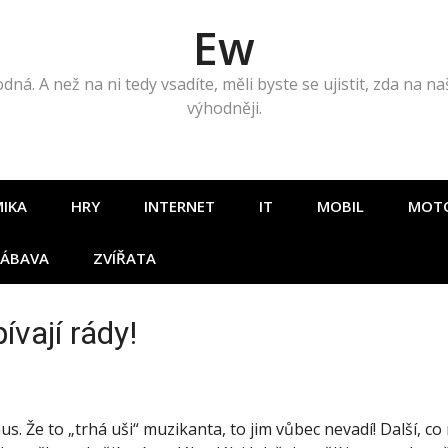
Ew
ná. A než na ni tedy vsadíte, měli byste se ujistit, zda na 
výhodněji.
IKA
HRY
INTERNET
IT
MOBIL
MOT
ÁBAVA
ZVÍŘATA
ívají rády!
us. Že to „trhá uši“ muzikanta, to jim vůbec nevadí! Další, c