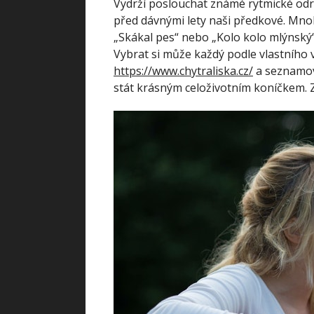
Vydrží poslouchat známé rytmické odrhov
před dávnými lety naši předkové. Mnoh
„Skákal pes“ nebo „Kolo kolo mlýnský“
Vybrat si může každý podle vlastního
https://www.chytraliska.cz/
a seznamova
stát krásným celoživotním koníčkem. 