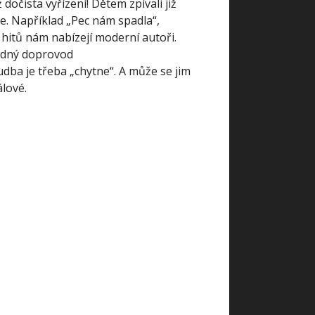
dočista vyřízení! Dětem zpívali již
e. Například „Pec nám spadla“,
hitů nám nabízejí moderní autoři.
řádný doprovod
dba je třeba „chytne“. A může se jim
lové.