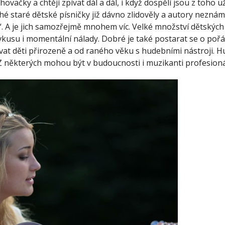
ačky a chtějí zpívat dál a dál, i když dospělí jsou z toho už 
é staré dětské písničky již dávno zlidověly a autory neznám
. A je jich samozřejmě mnohem víc. Velké množství dětských 
 vkusu i momentální nálady. Dobré je také postarat se o po
t děti přirozeně a od raného věku s hudebními nástroji. Hu
Z některých mohou být v budoucnosti i muzikanti profesioná