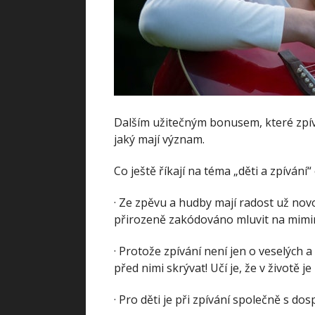
Dalším užitečným bonusem, které zpívá
jaký mají význam.
Co ještě říkají na téma „děti a zpívání“
· Ze zpěvu a hudby mají radost už novor
přirozeně zakódováno mluvit na mimin
· Protože zpívání není jen o veselých
před nimi skrývat! Učí je, že v životě 
· Pro děti je při zpívání společně s do