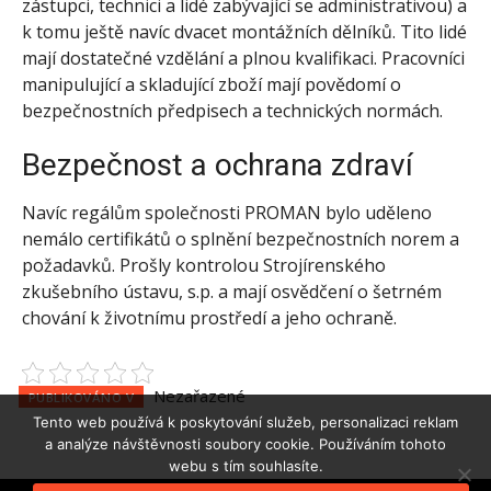
zástupci, technici a lidé zabývající se administrativou) a
k tomu ještě navíc dvacet montážních dělníků. Tito lidé
mají dostatečné vzdělání a plnou kvalifikaci. Pracovníci
manipulující a skladující zboží mají povědomí o
bezpečnostních předpisech a technických normách.
Bezpečnost a ochrana zdraví
Navíc regálům společnosti PROMAN bylo uděleno
nemálo certifikátů o splnění bezpečnostních norem a
požadavků. Prošly kontrolou Strojírenského
zkušebního ústavu, s.p. a mají osvědčení o šetrném
chování k životnímu prostředí a jeho ochraně.
Nezařazené
PUBLIKOVÁNO V
Tento web používá k poskytování služeb, personalizaci reklam
a analýze návštěvnosti soubory cookie. Používáním tohoto
webu s tím souhlasíte.