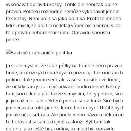
vykonávat opravdu každý. Tohle ale není tak úplně
pravda. Politiku rozhodně nemůže vykonávat jenom
tak každý. Není politika jako politika. Protože mnoho
lidí si myslí, že politici nedělají vůbec nic a berou si za
to opravdu nehorentní sumu. Opravdu spoustu
peněz.
Já si ale myslím, že tak z půlky na tomhle něco pravda
bude, protože já třeba když to pozoruji, tak oni tam ti
politici stále jenom sedí, ale zase si musíte uvědomit,
že někdy tam jsou i čtyřiadvacet hodin denně. Někdy
tam jsou i den a půl, takže si myslím, že ty peníze, sice
je jich až moc, ale některé peníze si zaslouží. Sice bych
jim nedávala tolik peněz, které berou nyní. Určitě bych
jim ale něco sebrala. Ale podle mého názoru některou
tu hotovost si samozřejmě zaslouží. Být tam tak
dlouho, a to ještě bez rodiny, to musí být opravdu