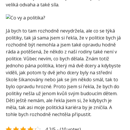
veliká odvaha a také síla.
Já bych to tam rozhodně nevydržela, ale co se týká
politiky, tak já sama jsem si řekla, že v politice bych já
rozhodně být nemohla a jsem také opravdu hodně
ráda a potěšená, že někdo z naší rodiny také není v
politice. Vůbec nevím, co bych dělala. Znám totiž
jednoho pána politika, který má dvě dcery a kdybyste
viděli, jak potom ty dvě jeho dcery byly na střední
škole šikanovány nebo jak se jim někdo smál, tak to
bylo opravdu hrozné. Proto jsem si řekla, že bych do
politiky nešla už jenom kvůli svým budoucím dětem.
Děti ještě nemám, ale řekla jsem si, že kdybych je
měla, tak asi moje politická kariéra by je zničila. A
tohle bych rozhodně nechtěla připustit.
4.2/5 - (10 votes)