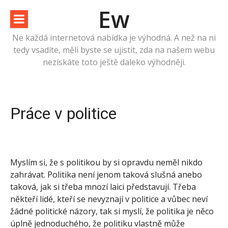
Přeskočit
Ew
na
obsah
Ne každá internetová nabídka je výhodná. A než na ni
tedy vsadíte, měli byste se ujistit, zda na našem webu
nezískáte toto ještě daleko výhodněji.
Práce v politice
Myslím si, že s politikou by si opravdu neměl nikdo
zahrávat. Politika není jenom taková slušná anebo
taková, jak si třeba mnozí laici představují. Třeba
někteří lidé, kteří se nevyznají v politice a vůbec neví
žádné politické názory, tak si myslí, že politika je něco
úplně jednoduchého, že politiku vlastně může