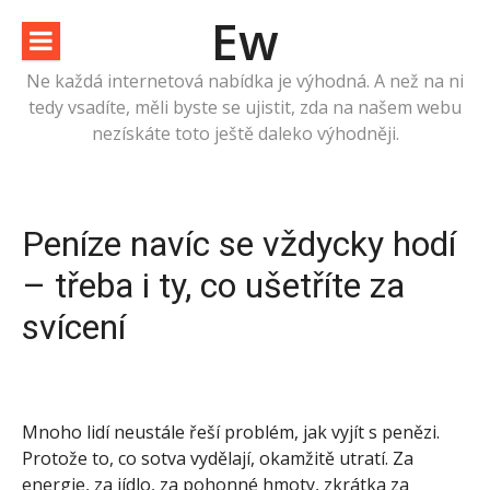
Přeskočit
Ew
na
obsah
Ne každá internetová nabídka je výhodná. A než na ni
tedy vsadíte, měli byste se ujistit, zda na našem webu
nezískáte toto ještě daleko výhodněji.
Peníze navíc se vždycky hodí
– třeba i ty, co ušetříte za
svícení
Mnoho lidí neustále řeší problém, jak vyjít s penězi.
Protože to, co sotva vydělají, okamžitě utratí. Za
energie, za jídlo, za pohonné hmoty, zkrátka za