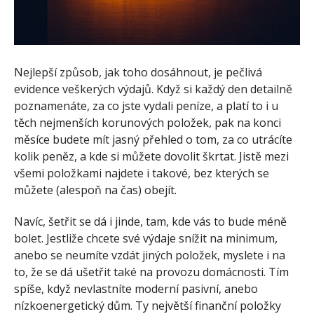
Nejlepší způsob, jak toho dosáhnout, je pečlivá
evidence veškerých výdajů. Když si každý den detailně
poznamenáte, za co jste vydali peníze, a platí to i u
těch nejmenších korunových položek, pak na konci
měsíce budete mít jasný přehled o tom, za co utrácíte
kolik peněz, a kde si můžete dovolit škrtat. Jistě mezi
všemi položkami najdete i takové, bez kterých se
můžete (alespoň na čas) obejít.
Navíc, šetřit se dá i jinde, tam, kde vás to bude méně
bolet. Jestliže chcete své výdaje snížit na minimum,
anebo se neumíte vzdát jiných položek, myslete i na
to, že se dá ušetřit také na provozu domácnosti. Tím
spíše, když nevlastníte moderní pasivní, anebo
nízkoenergetický dům. Ty největší finanční položky