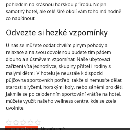
pohledem na krásnou horskou přírodu. Nejen
samotný hotel, ale celé širé okolí vám toho má hodně
co nabídnout.
Odvezte si hezké vzpomínky
U nás se můžete oddat chvílím plným pohody a
relaxace a na svou dovolenou budete tím pádem
dlouho a s úsměvem vzpomínat. Naše ubytovací
zařízení vítá jednotlivce, skupiny přátel i rodiny s
malými dětmi. V hotelu je neustále k dispozici
půjčovna sportovních potřeb, takže si nemusíte dělat
starosti s lyžemi, horskými koly, nebo sáněmi pro děti.
Jakmile se po celodenním sportování vrátíte na hotel,
můžete využít našeho wellness centra, kde se zcela
uvolníte.
Nezařazené
PUBLIKOVÁNO V