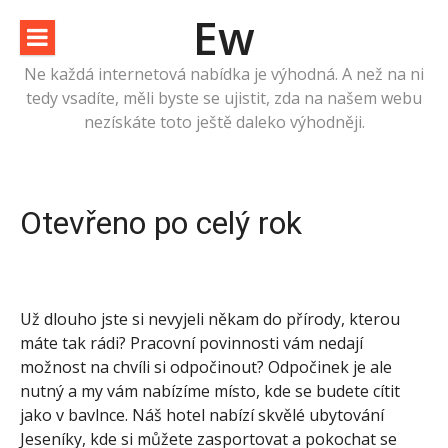
Přeskočit
Ew
na
obsah
Ne každá internetová nabídka je výhodná. A než na ni
tedy vsadíte, měli byste se ujistit, zda na našem webu
nezískáte toto ještě daleko výhodněji.
Otevřeno po celý rok
Už dlouho jste si nevyjeli někam do přírody, kterou
máte tak rádi? Pracovní povinnosti vám nedají
možnost na chvíli si odpočinout? Odpočinek je ale
nutný a my vám nabízíme místo, kde se budete cítit
jako v bavlnce. Náš hotel nabízí skvělé
ubytování
Jeseníky
, kde si můžete zasportovat a pokochat se