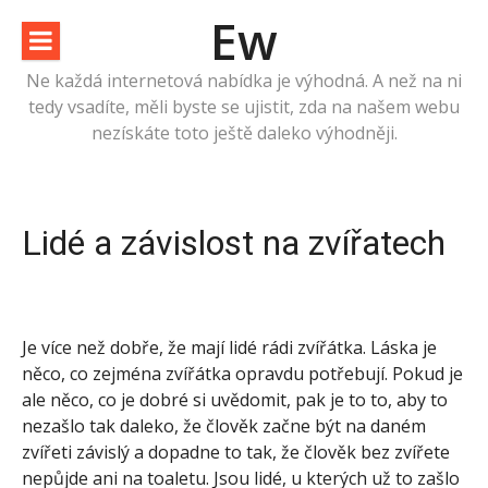
Přeskočit
Ew
na
obsah
Ne každá internetová nabídka je výhodná. A než na ni
tedy vsadíte, měli byste se ujistit, zda na našem webu
nezískáte toto ještě daleko výhodněji.
Lidé a závislost na zvířatech
Je více než dobře, že mají lidé rádi zvířátka. Láska je
něco, co zejména zvířátka opravdu potřebují. Pokud je
ale něco, co je dobré si uvědomit, pak je to to, aby to
nezašlo tak daleko, že člověk začne být na daném
zvířeti závislý a dopadne to tak, že člověk bez zvířete
nepůjde ani na toaletu. Jsou lidé, u kterých už to zašlo