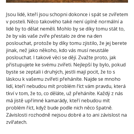
Jsou lidé, kteří jsou schopni dokonce i spát se zvířetem
v posteli. Něco takového také není úplně normální a
lidé by to dělat neměli. Mohlo by se díky tomu stát to,
že by vás vaše zvíře přestalo ze dne na den
poslouchat, protože by díky tomu zjistilo, že jej berete
jinak, než jako někoho, kdo vás musí neustále
poslouchat. I takové věci se dějí. Zvažte proto, jak
přistupujete ke svému zvířeti. Nejlepší by bylo, pokud
byste se zeptali i druhých, jestli mají pocit, že to s
láskou k vašemu zvířeti přeháníte. Najde se mnoho
lidí, kteří nebudou mít problém říct vám pravdu, která
tkví v tom, že to, co děláte, už přeháníte. Každý z nás
má jistě upřímné kamarády, kteří nebudou mít
problém říct, když bude podle nich něco špatně.
Závislosti rozhodně nejsou dobré a to ani závislost na
zvířatech.